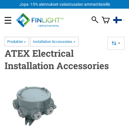
Jopa -15% alennukset valaistusalan ammattilaisille
Produkter
‪»
Installation Accessories
‪»
▼
ATEX Electrical
Installation Accessories