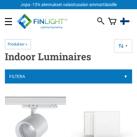
Jopa -15% alennukset valaistusalan ammattilaisille
Produkter
‪»
▼
Indoor Luminaires
FILTERA
▼