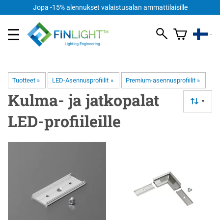
FI
Jopa -15% alennukset valaistusalan ammattilaisille
Tuotteet
‪»
LED-Asennusprofiilit
‪»
Premium-asennusprofiilit
‪»
Kulma- ja jatkopalat
▼
LED-profiileille