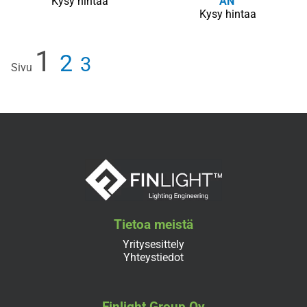
Kysy hintaa
AN
Kysy hintaa
1
2
3
Sivu
Tietoa meistä
Yritysesittely
Yhteystiedot
Finlight Group Oy