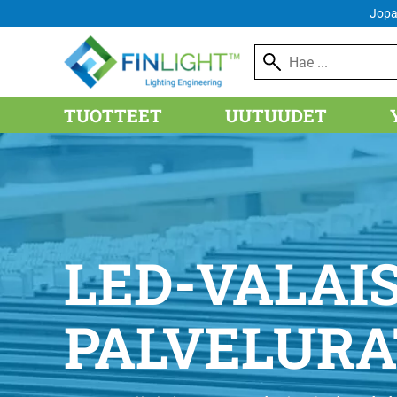
FI
Jopa
TUOTTEET
UUTUUDET
LED-VALAI
PALVELU­R