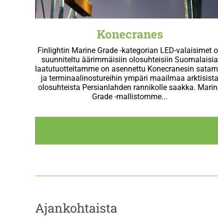
Konecranes
Finlightin Marine Grade -kategorian LED-valaisimet 
suunniteltu äärimmäisiin olosuhteisiin Suomalaisi
laatutuotteitamme on asennettu Konecranesin satam
ja terminaalinostureihin ympäri maailmaa arktisist
olosuhteista Persianlahden rannikolle saakka. Marin
Grade -mallistomme...
Ajankohtaista