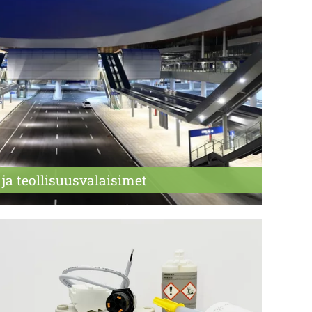
 ja teollisuus­valaisimet