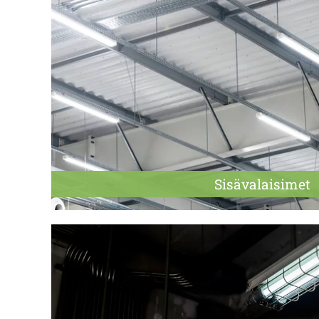
Sisä­valaisimet