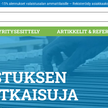
 -15% alennukset valaistusalan ammattilaisille
— Rekisteröidy asiakkaaks
YRITYSESITTELY
ARTIKKELIT & REFE
STUKSEN
ATKAISUJA