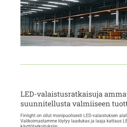
LED-valaistusratkaisuja ammat
suunnitellusta valmiiseen tuot
Finlight on ollut monipuolisesti LED-valaistuksen ala
Valikoimastamme löytyy laadukas ja laaja kattaus LED
käyttötarkoituksiin.