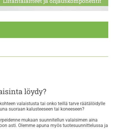
Liitäntä­laitteet ja ohjaus­komponentit
aisinta löydy?
hteen valaistusta tai onko teillä tarve räätälöidylle
oituna suoraan kalusteeseen tai koneeseen?
arpeidenne mukaan suunnitellun valaisimen aina
toon asti. Olemme apuna myös tuotesuunnittelussa ja