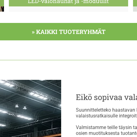
LED-valonauhat ja -moduulit
» KAIKKI TUOTERYHMÄT
Eikö sopivaa val
Suunnitteletteko haastavan ko
valaistusratkaisulle integr
Valmistamme teille täysin t
osien muotituksesta tuotan