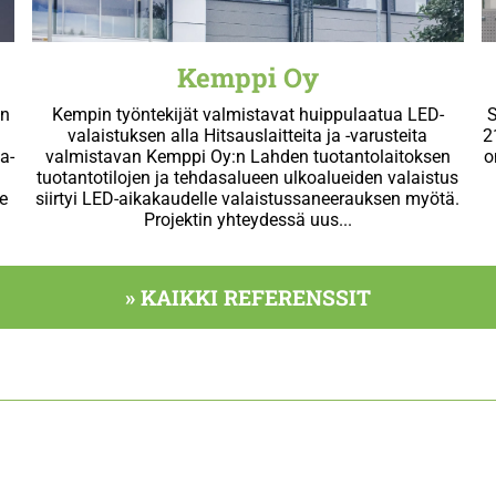
Kemppi Oy
on
Kempin työntekijät valmistavat huippulaatua LED-
a
valaistuksen alla Hitsauslaitteita ja -varusteita
2
a-
valmistavan Kemppi Oy:n Lahden tuotantolaitoksen
o
a
tuotantotilojen ja tehdasalueen ulkoalueiden valaistus
e
siirtyi LED-aikakaudelle valaistussaneerauksen myötä.
Projektin yhteydessä uus...
» KAIKKI REFERENSSIT