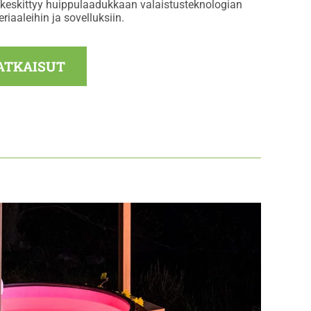
eskittyy huippulaadukkaan valaistusteknologian
riaaleihin ja sovelluksiin.
ATKAISUT