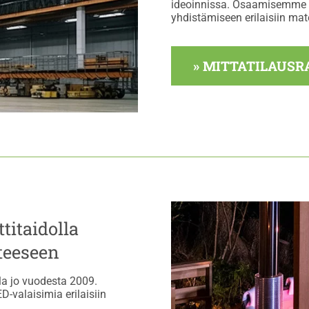
ideoinnissa. Osaamisemme k
yhdistämiseen erilaisiin mate
» MITTATILAUSR
titaidolla
teeseen
lla jo vuodesta 2009.
-valaisimia erilaisiin