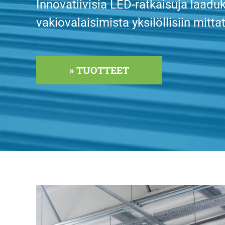
Innovatiivisia LED-ratkaisuja laadu
vakiovalaisimista yksilöllisiin mittat
» TUOTTEET