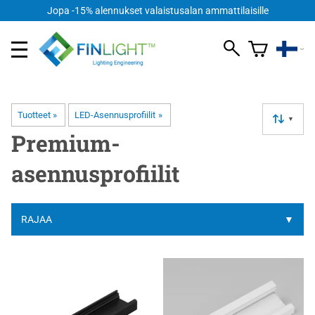
FI
Jopa -15% alennukset valaistusalan ammattilaisille
Tuotteet
‪»
LED-Asennusprofiilit
‪»
▼
Premium-
asennusprofiilit
RAJAA
▼