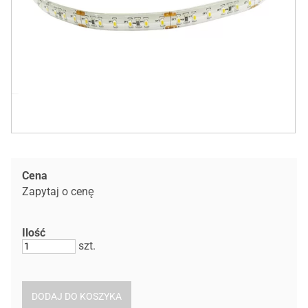
Cena
Zapytaj o cenę
Ilość
szt.