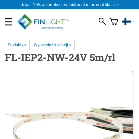
Jopa -15% alennukset valaistusalan ammattilaisille
Produkty
‪»
Wyprzedaż kolekcji
‪»
FL-IEP2-NW-24V 5m/rl