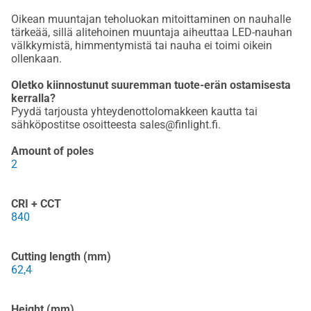
Oikean muuntajan teholuokan mitoittaminen on nauhalle
tärkeää, sillä alitehoinen muuntaja aiheuttaa LED-nauhan
välkkymistä, himmentymistä tai nauha ei toimi oikein
ollenkaan.
Oletko kiinnostunut suuremman tuote-erän ostamisesta
kerralla?
Pyydä tarjousta yhteydenottolomakkeen kautta tai
sähköpostitse osoitteesta sales@finlight.fi.
Amount of poles
2
CRI + CCT
840
Cutting length (mm)
62,4
Height (mm)