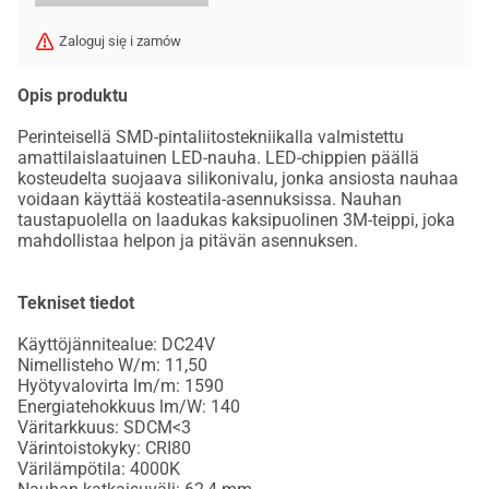
Zaloguj się i zamów
Opis produktu
Perinteisellä SMD-pintaliitostekniikalla valmistettu
amattilaislaatuinen LED-nauha. LED-chippien päällä
kosteudelta suojaava silikonivalu, jonka ansiosta nauhaa
voidaan käyttää kosteatila-asennuksissa. Nauhan
taustapuolella on laadukas kaksipuolinen 3M-teippi, joka
mahdollistaa helpon ja pitävän asennuksen.
Tekniset tiedot
Käyttöjännitealue: DC24V
Nimellisteho W/m: 11,50
Hyötyvalovirta lm/m: 1590
Energiatehokkuus lm/W: 140
Väritarkkuus: SDCM<3
Värintoistokyky: CRI80
Värilämpötila: 4000K