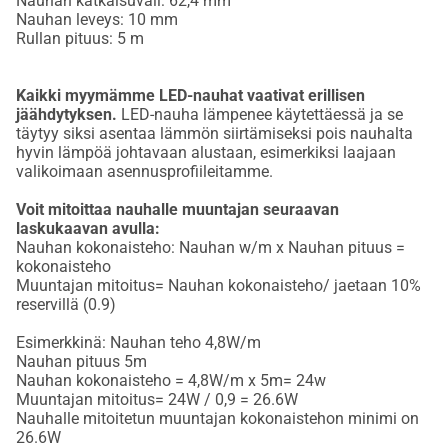
Nauhan katkaisuväli: 62,4 mm
Nauhan leveys: 10 mm
Rullan pituus: 5 m
Kaikki myymämme LED-nauhat vaativat erillisen
jäähdytyksen.
LED-nauha lämpenee käytettäessä ja se
täytyy siksi asentaa lämmön siirtämiseksi pois nauhalta
hyvin lämpöä johtavaan alustaan, esimerkiksi laajaan
valikoimaan asennusprofiileitamme.
Voit mitoittaa nauhalle muuntajan seuraavan
laskukaavan avulla:
Nauhan kokonaisteho: Nauhan w/m x Nauhan pituus =
kokonaisteho
Muuntajan mitoitus= Nauhan kokonaisteho/ jaetaan 10%
reservillä (0.9)
Esimerkkinä: Nauhan teho 4,8W/m
Nauhan pituus 5m
Nauhan kokonaisteho = 4,8W/m x 5m= 24w
Muuntajan mitoitus= 24W / 0,9 = 26.6W
Nauhalle mitoitetun muuntajan kokonaistehon minimi on
26.6W