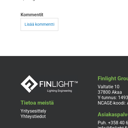
Kommentit
Lisää kommentti
Finlight Gro
Valtatie 10
37800 Akaa
Y-tunnus: 149
Tietoa meistä
NCAGE-koodi:
Yritysesittely
Asiakaspalv
Yhteystiedot
Puh.
+358 40 