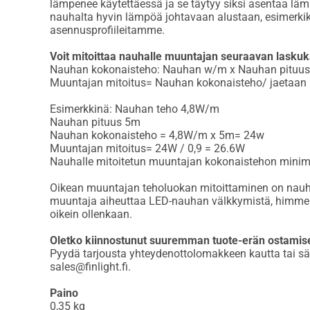
lämpenee käytettäessä ja se täytyy siksi asentaa läm
nauhalta hyvin lämpöä johtavaan alustaan, esimerkik
asennusprofiileitamme.
Voit mitoittaa nauhalle muuntajan seuraavan laskuk
Nauhan kokonaisteho: Nauhan w/m x Nauhan pituus
Muuntajan mitoitus= Nauhan kokonaisteho/ jaetaan 1
Esimerkkinä: Nauhan teho 4,8W/m
Nauhan pituus 5m
Nauhan kokonaisteho = 4,8W/m x 5m= 24w
Muuntajan mitoitus= 24W / 0,9 = 26.6W
Nauhalle mitoitetun muuntajan kokonaistehon minim
Oikean muuntajan teholuokan mitoittaminen on nauhall
muuntaja aiheuttaa LED-nauhan välkkymistä, himment
oikein ollenkaan.
Oletko kiinnostunut suuremman tuote-erän ostamise
Pyydä tarjousta yhteydenottolomakkeen kautta tai sä
sales@finlight.fi.
Paino
0,35
kg