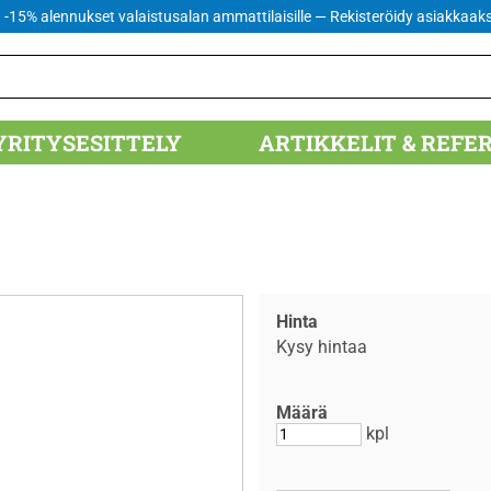
 -15% alennukset valaistusalan ammattilaisille
— Rekisteröidy asiakkaaks
YRITYSESITTELY
ARTIKKELIT & REFE
Hinta
Kysy hintaa
Määrä
kpl