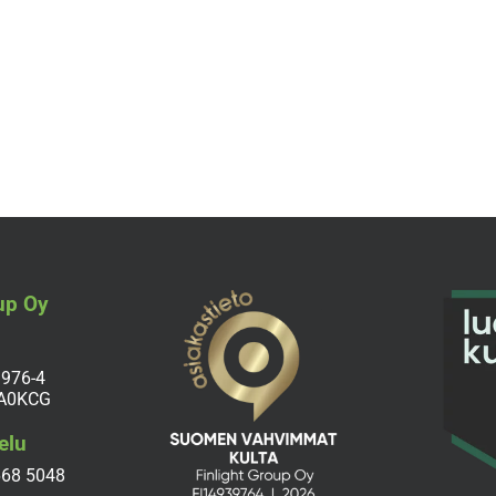
up Oy
3976-4
 A0KCG
elu
668 5048