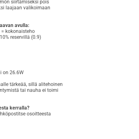
mön siirtämiseksi pois
si laajaan valikoimaan
aavan avulla:
 = kokonaisteho
0% reservillä (0.9)
i on 26.6W
e tärkeää, sillä alitehoinen
ymistä tai nauha ei toimi
sta kerralla?
hköpostitse osoitteesta