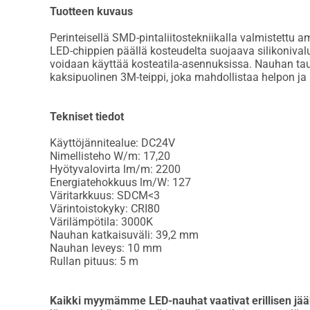
Tuotteen kuvaus
Perinteisellä SMD-pintaliitostekniikalla valmistettu 
LED-chippien päällä kosteudelta suojaava silikonival
voidaan käyttää kosteatila-asennuksissa. Nauhan ta
kaksipuolinen 3M-teippi, joka mahdollistaa helpon j
Tekniset tiedot
Käyttöjännitealue: DC24V
Nimellisteho W/m: 17,20
Hyötyvalovirta lm/m: 2200
Energiatehokkuus lm/W: 127
Väritarkkuus: SDCM<3
Värintoistokyky: CRI80
Värilämpötila: 3000K
Nauhan katkaisuväli: 39,2 mm
Nauhan leveys: 10 mm
Rullan pituus: 5 m
Kaikki myymämme LED-nauhat vaativat erillisen jä