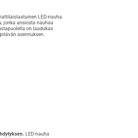
amattilaislaatuinen LED-nauha.
u, jonka ansiosta nauhaa
ustapuolella on laadukas
a pitävän asennuksen.
ähdytyksen.
LED-nauha