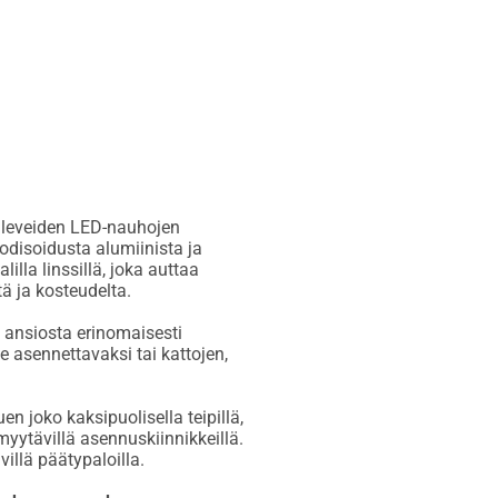
 leveiden LED-nauhojen
odisoidusta alumiinista ja
illa linssillä, joka auttaa
 ja kosteudelta.
a ansiosta erinomaisesti
e asennettavaksi tai kattojen,
en joko kaksipuolisella teipillä,
yytävillä asennuskiinnikkeillä.
villä päätypaloilla.