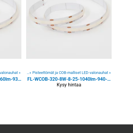
-valonauhat
en LED-valonauhat
‪»
‪»
Pisteettömät ja COB-malliset LED-valonauhat
‪»
FL-WCOB-320-18W-10-25-2160lm-930-24V-10m
FL-WCOB-320-8W-8-25-1040lm-940-24V-10m
Kysy hintaa