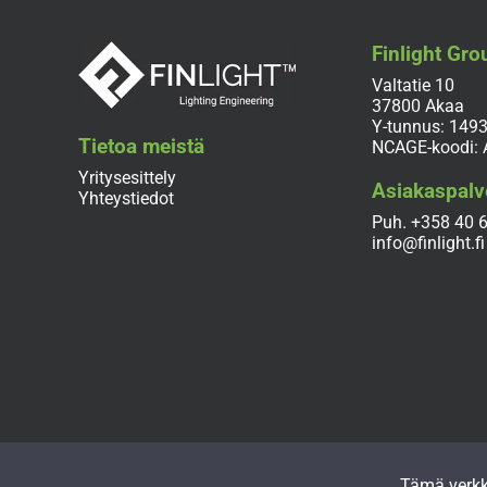
Finlight Gro
Valtatie 10
37800 Akaa
Y-tunnus: 149
Tietoa meistä
NCAGE-koodi:
Yritysesittely
Asiakaspalv
Yhteystiedot
Puh.
+358 40 
info@finlight.fi
Tämä verkk