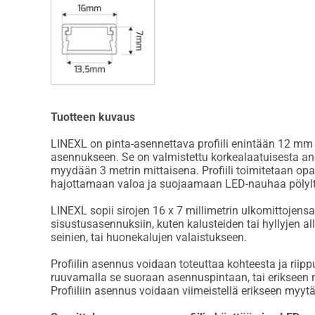
Tuotteen kuvaus
LINEXL on pinta-asennettava profiili enintään 12 mm
asennukseen. Se on valmistettu korkealaatuisesta an
myydään 3 metrin mittaisena. Profiili toimitetaan opaal
hajottamaan valoa ja suojaamaan LED-nauhaa pölyltä
LINEXL sopii sirojen 16 x 7 millimetrin ulkomittojens
sisustusasennuksiin, kuten kalusteiden tai hyllyjen all
seinien, tai huonekalujen valaistukseen.
Profiilin asennus voidaan toteuttaa kohteesta ja riippu
ruuvamalla se suoraan asennuspintaan, tai erikseen m
Profiiliin asennus voidaan viimeistellä erikseen myytä