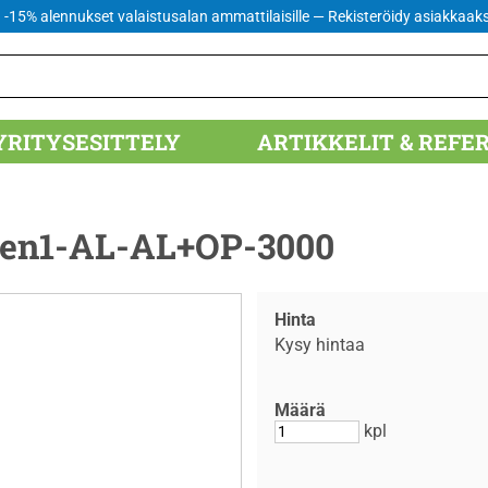
 -15% alennukset valaistusalan ammattilaisille
— Rekisteröidy asiakkaaks
YRITYSESITTELY
ARTIKKELIT & REFE
en1-AL-AL+OP-3000
Hinta
Kysy hintaa
Määrä
kpl