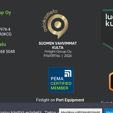
up Oy
3976-4
 A0KCG
elu
668 5048
Finlight on
Port Equipment
Finligh
Manufacturing Association
Casamb
-verkoston vahvistettu jäsen
osivu käyttää evästeitä.
Tietoa »
Hyväksy välttämättömät
-jällee
Hyvä