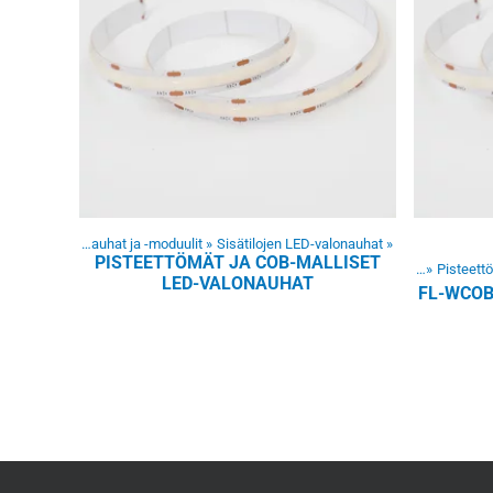
eet
‪»
LED-valonauhat ja -moduulit
‪»
Sisätilojen LED-valonauhat
‪»
PISTEETTÖMÄT JA COB-MALLISET
Tuotteet
‪»
LED-valonauhat ja -moduulit
‪»
Sisätilojen LED-valonauhat
Tuotteet
‪»
LED-valonauha
‪»
Pisteett
LED-VALONAUHAT