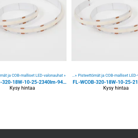
t ja -moduulit
ömät ja COB-malliset LED-valonauhat
‪»
Sisätilojen LED-valonauhat
Tuotteet
‪»
‪»
LED-valonauhat ja -moduulit
‪»
Pisteettömät ja COB-malliset LED
‪»
Sisätiloj
FL-WCOB-320-18W-10-25-2340lm-940-24V-10m
Kysy hintaa
Kysy hintaa