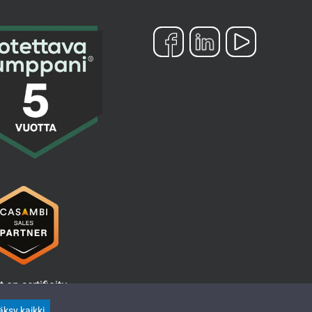
t on sertifioitu
i Sales Partner
nmyyjäyritys
ksy kaikki