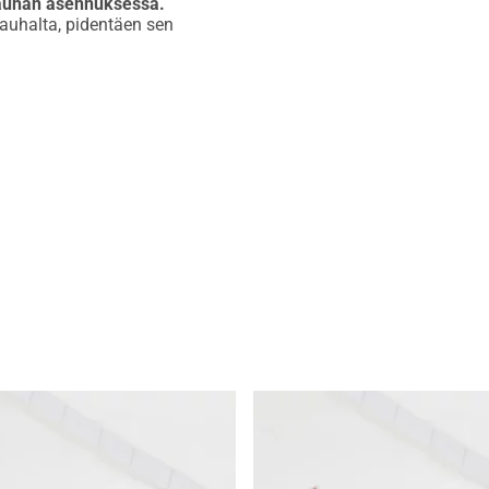
nauhan asennuksessa.
nauhalta, pidentäen sen