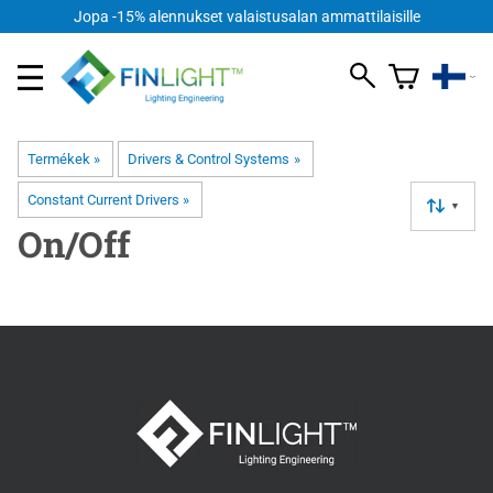
Jopa -15% alennukset valaistusalan ammattilaisille
Termékek
‪»
Drivers & Control Systems
‪»
Constant Current Drivers
‪»
▼
On/Off