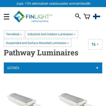
Jopa -15% alennukset valaistusalan ammattilaisille
Termékek
‪»
Industrial And Outdoor Luminaires
‪»
Suspended and Surface-Mounted Luminaires
‪»
▼
Pathway Luminaires
SZŰRÉS
▼