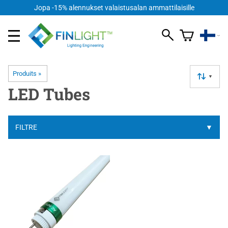
Jopa -15% alennukset valaistusalan ammattilaisille
Produits
‪»
▼
LED Tubes
FILTRE
▼