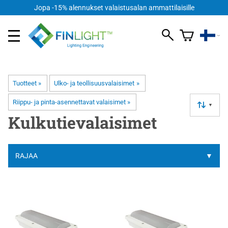
FI
Jopa -15% alennukset valaistusalan ammattilaisille
Tuotteet
‪»
Ulko- ja teollisuusvalaisimet
‪»
Riippu- ja pinta-asennettavat valaisimet
‪»
▼
Kulkutievalaisimet
RAJAA
▼