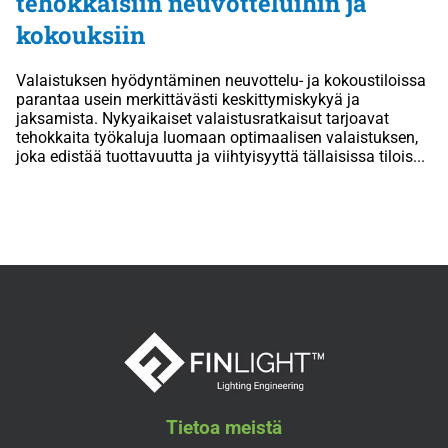
tehokkaisiin neuvotteluihin ja
kokouksiin
Valaistuksen hyödyntäminen neuvottelu- ja kokoustiloissa
parantaa usein merkittävästi keskittymiskykyä ja
jaksamista. Nykyaikaiset valaistusratkaisut tarjoavat
tehokkaita työkaluja luomaan optimaalisen valaistuksen,
joka edistää tuottavuutta ja viihtyisyyttä tällaisissa tilois...
Tietoa meistä