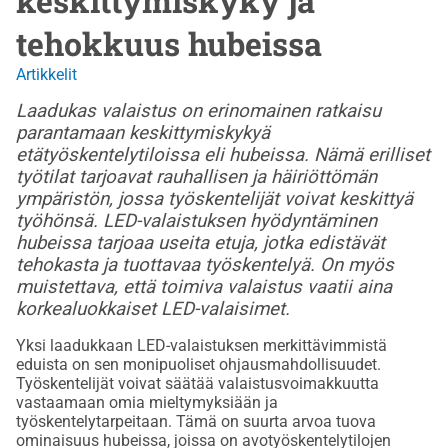
keskittymiskyky ja
tehokkuus hubeissa
Artikkelit
Laadukas valaistus on erinomainen ratkaisu
parantamaan keskittymiskykyä
etätyöskentelytiloissa eli hubeissa. Nämä erilliset
työtilat tarjoavat rauhallisen ja häiriöttömän
ympäristön, jossa työskentelijät voivat keskittyä
työhönsä. LED-valaistuksen hyödyntäminen
hubeissa tarjoaa useita etuja, jotka edistävät
tehokasta ja tuottavaa työskentelyä. On myös
muistettava, että toimiva valaistus vaatii aina
korkealuokkaiset LED-valaisimet.
Yksi laadukkaan LED-valaistuksen merkittävimmistä
eduista on sen monipuoliset ohjausmahdollisuudet.
Työskentelijät voivat säätää valaistusvoimakkuutta
vastaamaan omia mieltymyksiään ja
työskentelytarpeitaan. Tämä on suurta arvoa tuova
ominaisuus hubeissa, joissa on avotyöskentelytilojen