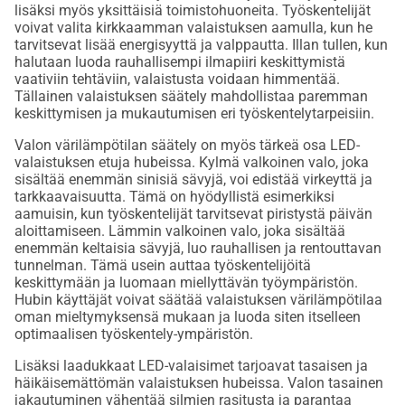
lisäksi myös yksittäisiä toimistohuoneita. Työskentelijät
voivat valita kirkkaamman valaistuksen aamulla, kun he
tarvitsevat lisää energisyyttä ja valppautta. Illan tullen, kun
halutaan luoda rauhallisempi ilmapiiri keskittymistä
vaativiin tehtäviin, valaistusta voidaan himmentää.
Tällainen valaistuksen säätely mahdollistaa paremman
keskittymisen ja mukautumisen eri työskentelytarpeisiin.
Valon värilämpötilan säätely on myös tärkeä osa LED-
valaistuksen etuja hubeissa. Kylmä valkoinen valo, joka
sisältää enemmän sinisiä sävyjä, voi edistää virkeyttä ja
tarkkaavaisuutta. Tämä on hyödyllistä esimerkiksi
aamuisin, kun työskentelijät tarvitsevat piristystä päivän
aloittamiseen. Lämmin valkoinen valo, joka sisältää
enemmän keltaisia sävyjä, luo rauhallisen ja rentouttavan
tunnelman. Tämä usein auttaa työskentelijöitä
keskittymään ja luomaan miellyttävän työympäristön.
Hubin käyttäjät voivat säätää valaistuksen värilämpötilaa
oman mieltymyksensä mukaan ja luoda siten itselleen
optimaalisen työskentely-ympäristön.
Lisäksi laadukkaat LED-valaisimet tarjoavat tasaisen ja
häikäisemättömän valaistuksen hubeissa. Valon tasainen
jakautuminen vähentää silmien rasitusta ja parantaa