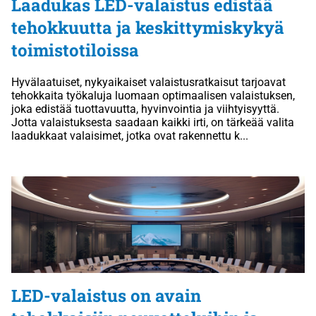
Laadukas LED-valaistus edistää
tehokkuutta ja keskittymiskykyä
toimistotiloissa
Hyvälaatuiset, nykyaikaiset valaistusratkaisut tarjoavat
tehokkaita työkaluja luomaan optimaalisen valaistuksen,
joka edistää tuottavuutta, hyvinvointia ja viihtyisyyttä.
Jotta valaistuksesta saadaan kaikki irti, on tärkeää valita
laadukkaat valaisimet, jotka ovat rakennettu k...
LED-valaistus on avain