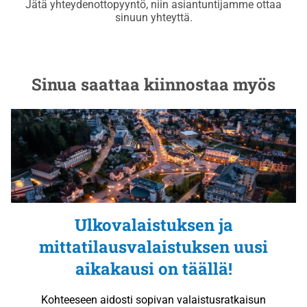
Jätä yhteydenottopyyntö, niin asiantuntijamme ottaa
sinuun yhteyttä.
Sinua saattaa kiinnostaa myös
Ulkovalaistuksen ja
mittatilausvalaistuksen uusi
aikakausi on täällä!
Kohteeseen aidosti sopivan valaistusratkaisun