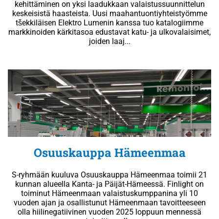
kehittäminen on yksi laadukkaan valaistussuunnittelun
keskeisistä haasteista. Uusi maahantuontiyhteistyömme
tšekkiläisen Elektro Lumenin kanssa tuo katalogiimme
markkinoiden kärkitasoa edustavat katu- ja ulkovalaisimet,
joiden laaj...
Osuuskauppa Hämeenmaa
S-ryhmään kuuluva Osuuskauppa Hämeenmaa toimii 21
kunnan alueella Kanta- ja Päijät-Hämeessä. Finlight on
toiminut Hämeenmaan valaistuskumppanina yli 10
vuoden ajan ja osallistunut Hämeenmaan tavoitteeseen
olla hiilinegatiivinen vuoden 2025 loppuun mennessä