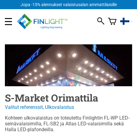
FI
Jopa -15% alennukset valaistusalan ammattilaisille
S-Market Orimattila
Valitut referenssit
,
Ulkovalaistus
Kohteen ulkovalaistus on toteutettu Finlightin FL-WP LED-
seinävalaisimilla, FL-SB2 ja Atlas LED-valaisimilla sekä
Halla LED-plafondeilla.