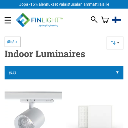
Jopa -15% alennukset valaistusalan ammattilaisille
商品
‪»
▼
Indoor Luminaires
▼
截取