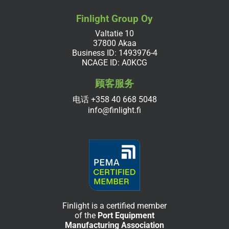
Finlight Group Oy
Valtatie 10
37800 Akaa
Business ID: 1493976-4
NCAGE ID: A0KCG
顾客服务
电话
+358 40 668 5048
info@finlight.fi
Finlight is a certified member
of the
Port Equipment
Manufacturing Association