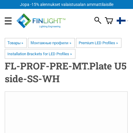
Jopa -15% alennukset valaistusalan ammattilaisille
Товары
‪»
Монтажные профили
‪»
Premium LED Profiles
‪»
Installation Brackets for LED Profiles
‪»
FL-PROF-PRE-MT.Plate U5
side-SS-WH