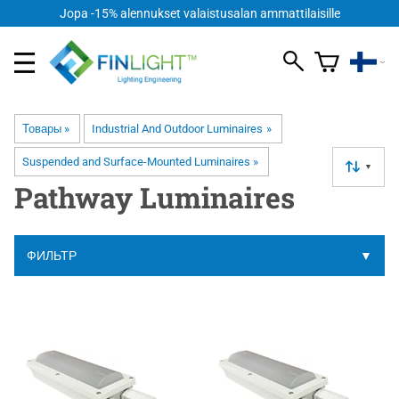
Jopa -15% alennukset valaistusalan ammattilaisille
Товары
‪»
Industrial And Outdoor Luminaires
‪»
Suspended and Surface-Mounted Luminaires
‪»
▼
Pathway Luminaires
ФИЛЬТР
▼