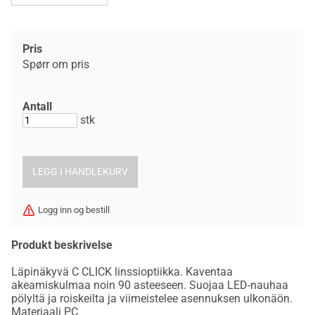
Pris
Spørr om pris
Antall
stk
Logg inn og bestill
Produkt beskrivelse
Läpinäkyvä C CLICK linssioptiikka. Kaventaa
akeamiskulmaa noin 90 asteeseen. Suojaa LED-nauhaa
pölyltä ja roiskeilta ja viimeistelee asennuksen ulkonäön.
Materiaali PC