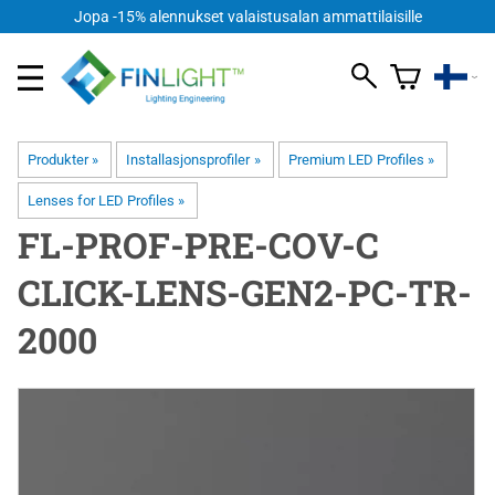
Jopa -15% alennukset valaistusalan ammattilaisille
Produkter
‪»
Installasjonsprofiler
‪»
Premium LED Profiles
‪»
Lenses for LED Profiles
‪»
FL-PROF-PRE-COV-C
CLICK-LENS-GEN2-PC-TR-
2000