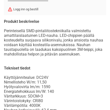
Logg inn og bestill
Produkt beskrivelse
Perinteisellä SMD-pintaliitostekniikalla valmistettu
amattilaislaatuinen LED-nauha. LED-chippien päällä
kosteudelta suojaava silikonivalu, jonka ansiosta nauhaa
voidaan käyttää kosteatila-asennuksissa. Nauhan
taustapuolella on laadukas kaksipuolinen 3M-teippi, joka
mahdollistaa helpon ja pitävän asennuksen.
Tekniset tiedot
Käyttöjännitealue: DC24V
Nimellisteho W/m: 11,50
Hyötyvalovirta lm/m: 1590
Energiatehokkuus lm/W: 140
Väritarkkuus: SDCM<3
Värintoistokyky: CRI80
Värilämpötila: 4000K