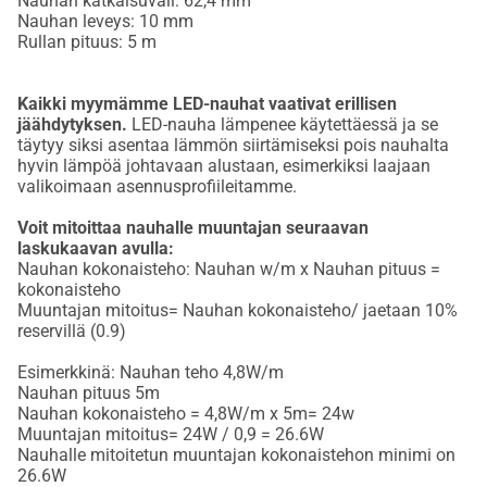
Nauhan katkaisuväli: 62,4 mm
Nauhan leveys: 10 mm
Rullan pituus: 5 m
Kaikki myymämme LED-nauhat vaativat erillisen
jäähdytyksen.
LED-nauha lämpenee käytettäessä ja se
täytyy siksi asentaa lämmön siirtämiseksi pois nauhalta
hyvin lämpöä johtavaan alustaan, esimerkiksi laajaan
valikoimaan asennusprofiileitamme.
Voit mitoittaa nauhalle muuntajan seuraavan
laskukaavan avulla:
Nauhan kokonaisteho: Nauhan w/m x Nauhan pituus =
kokonaisteho
Muuntajan mitoitus= Nauhan kokonaisteho/ jaetaan 10%
reservillä (0.9)
Esimerkkinä: Nauhan teho 4,8W/m
Nauhan pituus 5m
Nauhan kokonaisteho = 4,8W/m x 5m= 24w
Muuntajan mitoitus= 24W / 0,9 = 26.6W
Nauhalle mitoitetun muuntajan kokonaistehon minimi on
26.6W