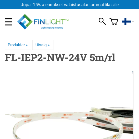
Jopa -15% alennukset valaistusalan ammattilaisille
Produkter
‪»
Utsalg
‪»
FL-IEP2-NW-24V 5m/rl