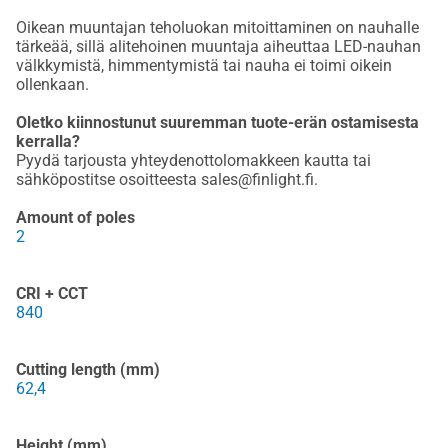
Oikean muuntajan teholuokan mitoittaminen on nauhalle
tärkeää, sillä alitehoinen muuntaja aiheuttaa LED-nauhan
välkkymistä, himmentymistä tai nauha ei toimi oikein
ollenkaan.
Oletko kiinnostunut suuremman tuote-erän ostamisesta
kerralla?
Pyydä tarjousta yhteydenottolomakkeen kautta tai
sähköpostitse osoitteesta sales@finlight.fi.
Amount of poles
2
CRI + CCT
840
Cutting length (mm)
62,4
Height (mm)