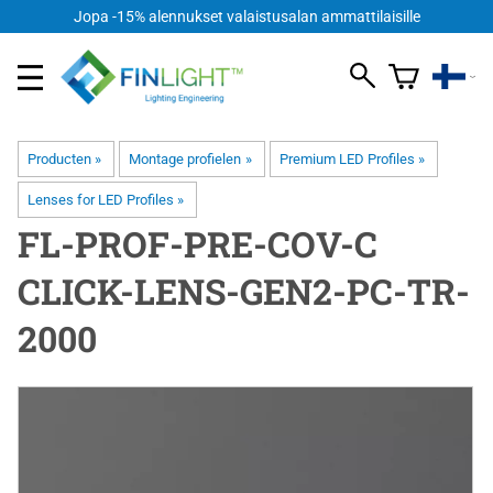
Jopa -15% alennukset valaistusalan ammattilaisille
Producten
‪»
Montage profielen
‪»
Premium LED Profiles
‪»
Lenses for LED Profiles
‪»
FL-PROF-PRE-COV-C
CLICK-LENS-GEN2-PC-TR-
2000