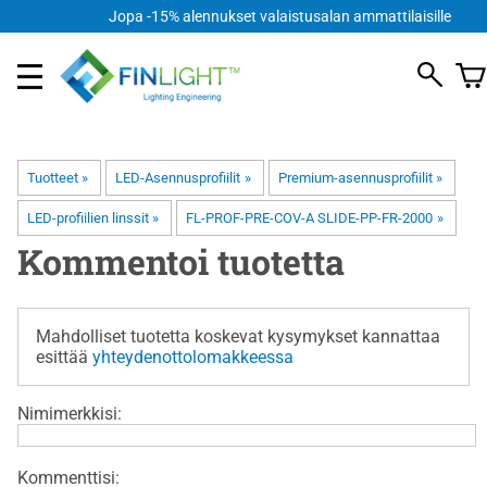
FI
Jopa -15% alennukset valaistusalan ammattilaisille
Tuotteet
‪»
LED-Asennusprofiilit
‪»
Premium-asennusprofiilit
‪»
LED-profiilien linssit
‪»
FL-PROF-PRE-COV-A SLIDE-PP-FR-2000
‪»
Kommentoi tuotetta
Mahdolliset tuotetta koskevat kysymykset kannattaa
esittää
yhteydenottolomakkeessa
Nimimerkkisi:
Kommenttisi: