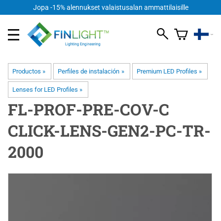
Jopa -15% alennukset valaistusalan ammattilaisille
Productos
‪»
Perfiles de instalación
‪»
Premium LED Profiles
‪»
Lenses for LED Profiles
‪»
FL-PROF-PRE-COV-C
CLICK-LENS-GEN2-PC-TR-
2000