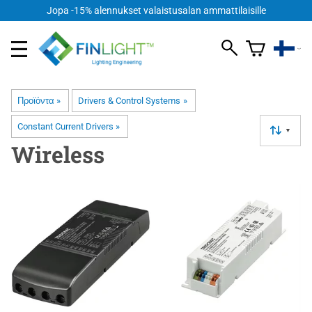
Jopa -15% alennukset valaistusalan ammattilaisille
Προϊόντα
‪»
Drivers & Control Systems
‪»
Constant Current Drivers
‪»
▼
Wireless