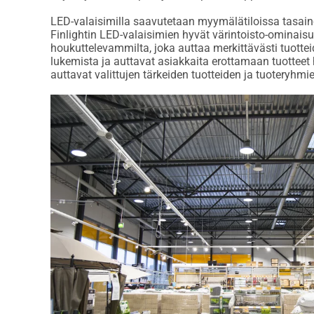
LED-valaisimilla saavutetaan myymälätiloissa tasaine
Finlightin LED-valaisimien hyvät värintoisto-ominais
houkuttelevammilta, joka auttaa merkittävästi tuottei
lukemista ja auttavat asiakkaita erottamaan tuotteet
auttavat valittujen tärkeiden tuotteiden ja tuoteryh