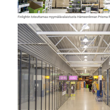
Finlightin toteuttamaa myymälävalaistusta Hämeenlinnan Prisma 