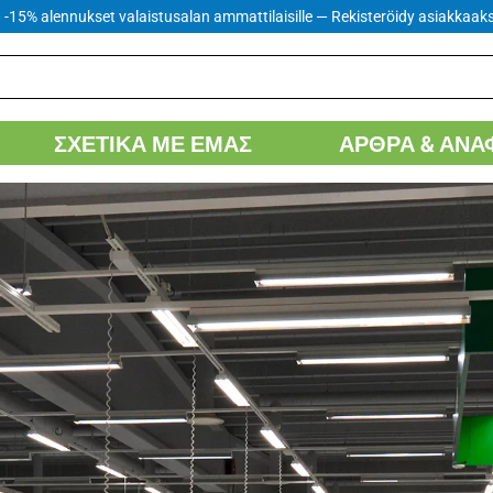
 -15% alennukset valaistusalan ammattilaisille
— Rekisteröidy asiakkaaks
ΣΧΕΤΙΚΆ ΜΕ ΕΜΆΣ
ΆΡΘΡΑ & ΑΝΑ