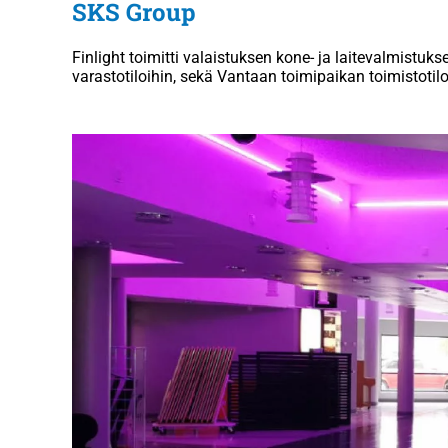
SKS Group
Finlight toimitti valaistuksen kone- ja laitevalmistu
varastotiloihin, sekä Vantaan toimipaikan toimistotil