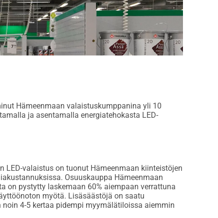
iminut Hämeenmaan valaistuskumppanina yli 10
tamalla ja asentamalla energiatehokasta LED-
tin LED-valaistus on tuonut Hämeenmaan kiinteistöjen
 energiakustannuksissa. Osuuskauppa Hämeenmaan
sta on pystytty laskemaan 60% aiempaan verrattuna
käyttöönoton myötä. Lisäsäästöjä on saatu
in noin 4-5 kertaa pidempi myymälätiloissa aiemmin