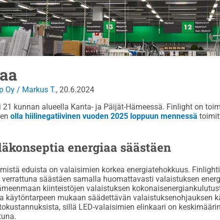
aa
p Oy / Markus T.
, 20.6.2024
 kunnan alueella Kanta- ja Päijät-Hämeessä. Finlight on to
een
olla hiilinegatiivinen vuoden 2025 loppuun mennessä
toimit
äkonseptia energiaa säästäen
mmistä eduista on valaisimien korkea energiatehokkuus. Finligh
uihin verrattuna säästäen samalla huomattavasti valaistuksen
Hämeenmaan kiinteistöjen valaistuksen kokonaisenergiankulutu
n ja käytöntarpeen mukaan säädettävän valaistuksenohjauksen 
okustannuksista, sillä LED-valaisimien elinkaari on keskimäär
tuna.