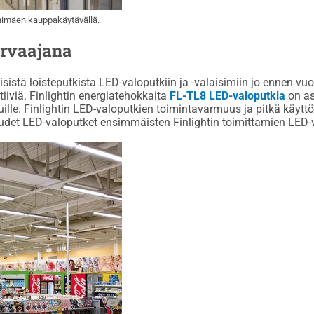
ihimäen kauppakäytävällä.
orvaajana
eisistä loisteputkista LED-valoputkiin ja -valaisimiin jo ennen 
iiviä. Finlightin energiatehokkaita
FL-TL8 LED-valoputkia
on as
duille. Finlightin LED-valoputkien toimintavarmuus ja pitkä käy
a uudet LED-valoputket ensimmäisten Finlightin toimittamien LED