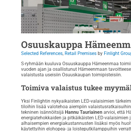
Osuuskauppa Hämeenm
Selected References
,
Retail Premises
by
Finlight Grou
S-ryhmään kuuluva Osuuskauppa Hämeenmaa toimii 21
vuoden ajan ja osallistunut Hämeenmaan tavoittees
valaistusta useisiin Osuuskaupan toimipisteisiin.
Toimiva valaistus tukee myymäl
Yksi Finlightin nykyaikaisten LED-valaisimien tärkei
tiloihin lisää valotehoa aiempiin valaistusratkais
tekninen isännöitsijä
Hannu Tauriainen
arvioi, että 
energiatehokkaiden ja pitkäikäisten LED-valaisimie
alhaisempien energiakustannusten lisäksi myös huolt
käytettyihin elohopea- ja loisteputkilamppuihin verrat