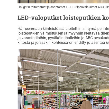
Finlightin toimittamat ja asentamat FL-HB-riippuvalaisimet ABC Ri
LED-valoputket loisteputkien k
Hämeenmaan kiinteistössä aloitettiin siirtymä perint
loisteputkien valmistuksen ja myynnin kieltävää direkt
ja varastotiloihin, pysäköintihalleihin ja ABC-pesuka
kiitosta ja joissakin kohteissa on ehditty jo asenta