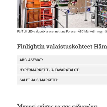
FL-TL8 LED-valoputkia asennettuna Forssan ABC Marketin myymälä
Finlightin valaistuskohteet Hä
ABC-ASEMAT:
HYPERMARKETIT JA TAVARATALOT:
SALET JA S-MARKETIT:
Μπορεί επίσης να σας ενδιαφέρει