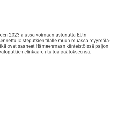
vuoden 2023 alussa voimaan astunutta EU:n
ennettu loisteputkien tilalle muun muassa myymälä-
ttöikä ovat saaneet Hämeenmaan kiinteistöissä paljon
-valoputkien elinkaaren tultua päätökseensä.