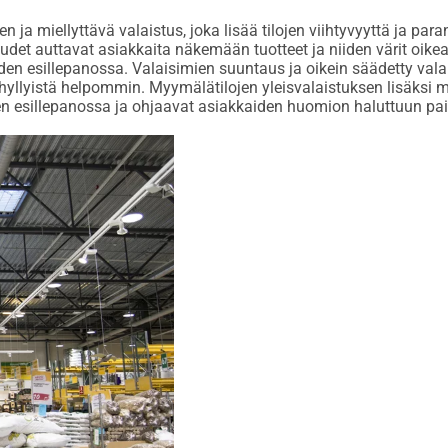
n ja miellyttävä valaistus, joka lisää tilojen viihtyvyyttä ja p
uudet auttavat asiakkaita näkemään tuotteet ja niiden värit oik
den esillepanossa. Valaisimien suuntaus ja oikein säädetty valais
 hyllyistä helpommin. Myymälätilojen yleisvalaistuksen lisäksi 
mien esillepanossa ja ohjaavat asiakkaiden huomion haluttuun pa