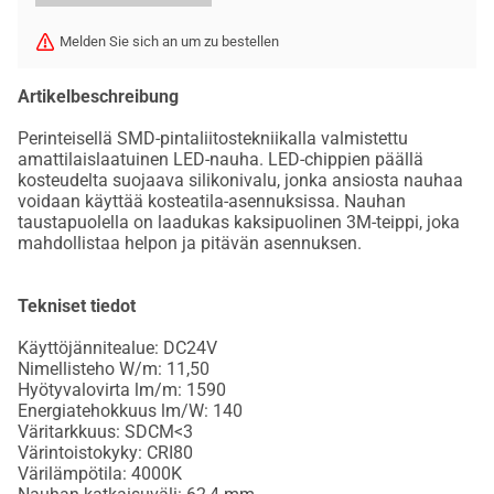
Melden Sie sich an um zu bestellen
Artikelbeschreibung
Perinteisellä SMD-pintaliitostekniikalla valmistettu
amattilaislaatuinen LED-nauha. LED-chippien päällä
kosteudelta suojaava silikonivalu, jonka ansiosta nauhaa
voidaan käyttää kosteatila-asennuksissa. Nauhan
taustapuolella on laadukas kaksipuolinen 3M-teippi, joka
mahdollistaa helpon ja pitävän asennuksen.
Tekniset tiedot
Käyttöjännitealue: DC24V
Nimellisteho W/m: 11,50
Hyötyvalovirta lm/m: 1590
Energiatehokkuus lm/W: 140
Väritarkkuus: SDCM<3
Värintoistokyky: CRI80
Värilämpötila: 4000K