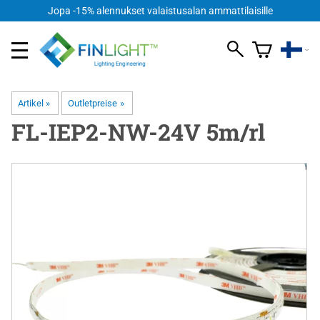
Jopa -15% alennukset valaistusalan ammattilaisille
Artikel
‪»
Outletpreise
‪»
FL-IEP2-NW-24V 5m/rl