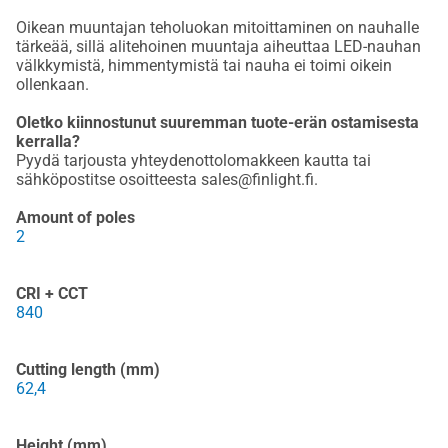
Oikean muuntajan teholuokan mitoittaminen on nauhalle
tärkeää, sillä alitehoinen muuntaja aiheuttaa LED-nauhan
välkkymistä, himmentymistä tai nauha ei toimi oikein
ollenkaan.
Oletko kiinnostunut suuremman tuote-erän ostamisesta
kerralla?
Pyydä tarjousta yhteydenottolomakkeen kautta tai
sähköpostitse osoitteesta sales@finlight.fi.
Amount of poles
2
CRI + CCT
840
Cutting length (mm)
62,4
Height (mm)