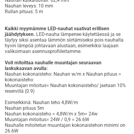
Nauhan katkaisuväli: 62,4 mm
Nauhan leveys: 10 mm
Rullan pituus: 5 m
Kaikki myymämme LED-nauhat vaativat erillisen
jäähdytyksen.
LED-nauha lämpenee käytettäessä ja se
täytyy siksi asentaa lämmön siirtämiseksi pois nauhalta
hyvin lämpöä johtavaan alustaan, esimerkiksi laajaan
valikoimaan asennusprofiileitamme.
Voit mitoittaa nauhalle muuntajan seuraavan
laskukaavan avulla:
Nauhan kokonaisteho: Nauhan w/m x Nauhan pituus =
kokonaisteho
Muuntajan mitoitus= Nauhan kokonaisteho/ jaetaan 10%
reservillä (0.9)
Esimerkkinä: Nauhan teho 4,8W/m
Nauhan pituus 5m
Nauhan kokonaisteho = 4,8W/m x 5m= 24w
Muuntajan mitoitus= 24W / 0,9 = 26.6W
Nauhalle mitoitetun muuntajan kokonaistehon minimi on
26.6W