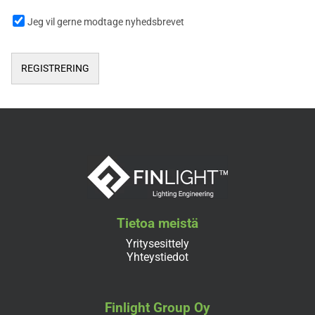
Jeg vil gerne modtage nyhedsbrevet
Tietoa meistä
Yritysesittely
Yhteystiedot
Finlight Group Oy