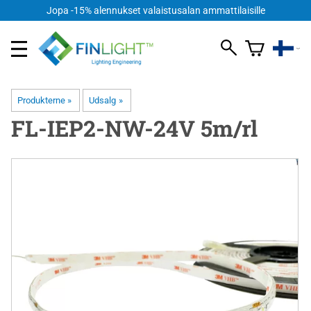
Jopa -15% alennukset valaistusalan ammattilaisille
Produkterne
‪»
Udsalg
‪»
FL-IEP2-NW-24V 5m/rl