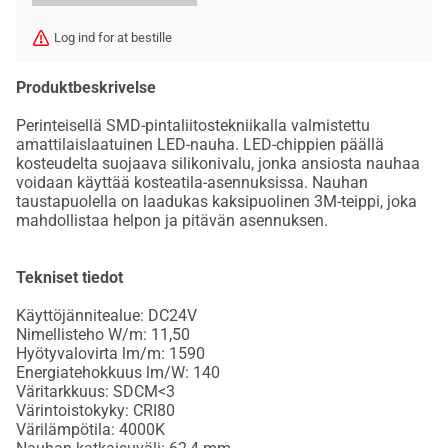
Log ind for at bestille
Produktbeskrivelse
Perinteisellä SMD-pintaliitostekniikalla valmistettu
amattilaislaatuinen LED-nauha. LED-chippien päällä
kosteudelta suojaava silikonivalu, jonka ansiosta nauhaa
voidaan käyttää kosteatila-asennuksissa. Nauhan
taustapuolella on laadukas kaksipuolinen 3M-teippi, joka
mahdollistaa helpon ja pitävän asennuksen.
Tekniset tiedot
Käyttöjännitealue: DC24V
Nimellisteho W/m: 11,50
Hyötyvalovirta lm/m: 1590
Energiatehokkuus lm/W: 140
Väritarkkuus: SDCM<3
Värintoistokyky: CRI80
Värilämpötila: 4000K