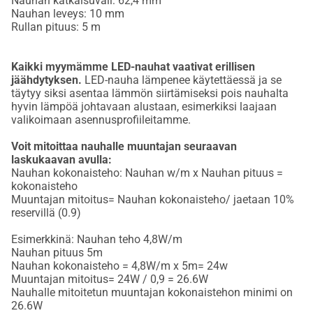
Nauhan katkaisuväli: 62,4 mm
Nauhan leveys: 10 mm
Rullan pituus: 5 m
Kaikki myymämme LED-nauhat vaativat erillisen
jäähdytyksen.
LED-nauha lämpenee käytettäessä ja se
täytyy siksi asentaa lämmön siirtämiseksi pois nauhalta
hyvin lämpöä johtavaan alustaan, esimerkiksi laajaan
valikoimaan asennusprofiileitamme.
Voit mitoittaa nauhalle muuntajan seuraavan
laskukaavan avulla:
Nauhan kokonaisteho: Nauhan w/m x Nauhan pituus =
kokonaisteho
Muuntajan mitoitus= Nauhan kokonaisteho/ jaetaan 10%
reservillä (0.9)
Esimerkkinä: Nauhan teho 4,8W/m
Nauhan pituus 5m
Nauhan kokonaisteho = 4,8W/m x 5m= 24w
Muuntajan mitoitus= 24W / 0,9 = 26.6W
Nauhalle mitoitetun muuntajan kokonaistehon minimi on
26.6W