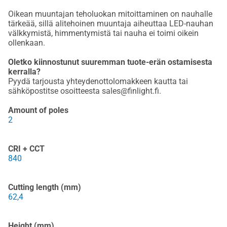
Oikean muuntajan teholuokan mitoittaminen on nauhalle
tärkeää, sillä alitehoinen muuntaja aiheuttaa LED-nauhan
välkkymistä, himmentymistä tai nauha ei toimi oikein
ollenkaan.
Oletko kiinnostunut suuremman tuote-erän ostamisesta
kerralla?
Pyydä tarjousta yhteydenottolomakkeen kautta tai
sähköpostitse osoitteesta sales@finlight.fi.
Amount of poles
2
CRI + CCT
840
Cutting length (mm)
62,4
Height (mm)