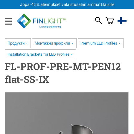
Jopa -15% alennukset valaistusalan ammattilaisille
Продукти
‪»
Монтажни профили
‪»
Premium LED Profiles
‪»
Installation Brackets for LED Profiles
‪»
FL-PROF-PRE-MT-PEN12
flat-SS-IX