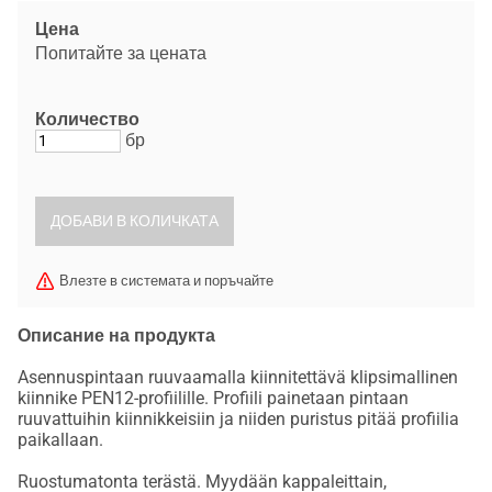
Цена
Попитайте за цената
Количество
бр
Влезте в системата и поръчайте
Описание на продукта
Asennuspintaan ruuvaamalla kiinnitettävä klipsimallinen
kiinnike PEN12-profiilille. Profiili painetaan pintaan
ruuvattuihin kiinnikkeisiin ja niiden puristus pitää profiilia
paikallaan.
Ruostumatonta terästä. Myydään kappaleittain,