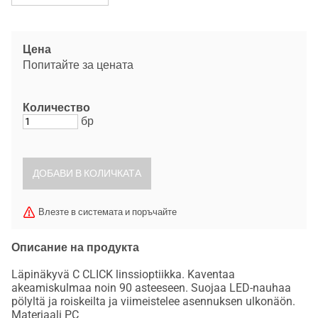
Цена
Попитайте за цената
Количество
бр
Влезте в системата и поръчайте
Описание на продукта
Läpinäkyvä C CLICK linssioptiikka. Kaventaa
akeamiskulmaa noin 90 asteeseen. Suojaa LED-nauhaa
pölyltä ja roiskeilta ja viimeistelee asennuksen ulkonäön.
Materiaali PC