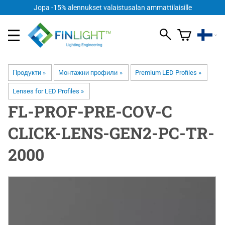
Jopa -15% alennukset valaistusalan ammattilaisille
Продукти
‪»
Монтажни профили
‪»
Premium LED Profiles
‪»
Lenses for LED Profiles
‪»
FL-PROF-PRE-COV-C
CLICK-LENS-GEN2-PC-TR-
2000