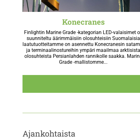
Konecranes
Finlightin Marine Grade -kategorian LED-valaisimet 
suunniteltu äärimmäisiin olosuhteisiin Suomalaisi
laatutuotteitamme on asennettu Konecranesin satam
ja terminaalinostureihin ympäri maailmaa arktisist
olosuhteista Persianlahden rannikolle saakka. Marin
Grade -mallistomme...
Ajankohtaista