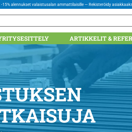
 -15% alennukset valaistusalan ammattilaisille
— Rekisteröidy asiakkaaks
YRITYSESITTELY
ARTIKKELIT & REFE
STUKSEN
ATKAISUJA