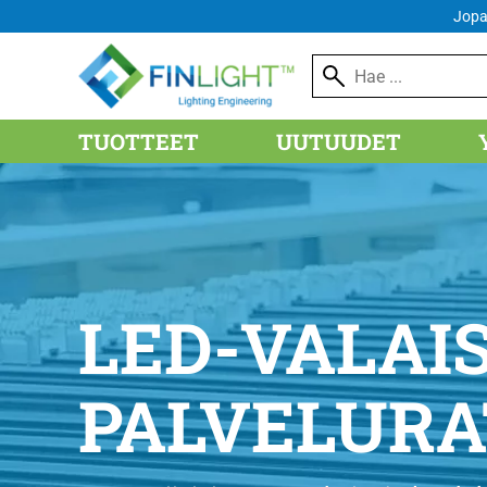
FI
Jopa
TUOTTEET
UUTUUDET
LED-VALAI
PALVELU­R