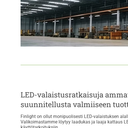
LED-valaistusratkaisuja ammat
suunnitellusta valmiiseen tuot
Finlight on ollut monipuolisesti LED-valaistuksen ala
Valikoimastamme löytyy laadukas ja laaja kattaus LED
käyttötarkoituksiin.