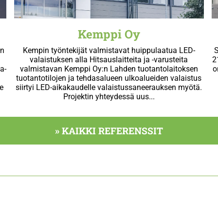
Kemppi Oy
on
Kempin työntekijät valmistavat huippulaatua LED-
a
valaistuksen alla Hitsauslaitteita ja -varusteita
2
a-
valmistavan Kemppi Oy:n Lahden tuotantolaitoksen
o
a
tuotantotilojen ja tehdasalueen ulkoalueiden valaistus
e
siirtyi LED-aikakaudelle valaistussaneerauksen myötä.
Projektin yhteydessä uus...
» KAIKKI REFERENSSIT