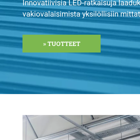
Innovatiivisia LED-ratkaisuja laadu
vakiovalaisimista yksilöllisiin mittat
» TUOTTEET