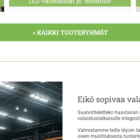
LED-valonauhat ja -moduulit
» KAIKKI TUOTERYHMÄT
Eikö sopivaa val
Suunnitteletteko haastavan ko
valaistusratkaisulle integr
Valmistamme teille täysin t
osien muotituksesta tuotan