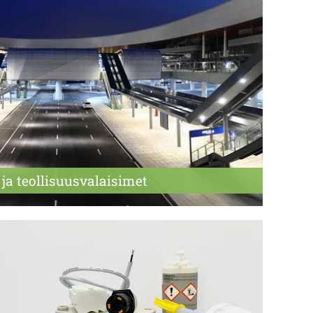
 ja teollisuus­valaisimet