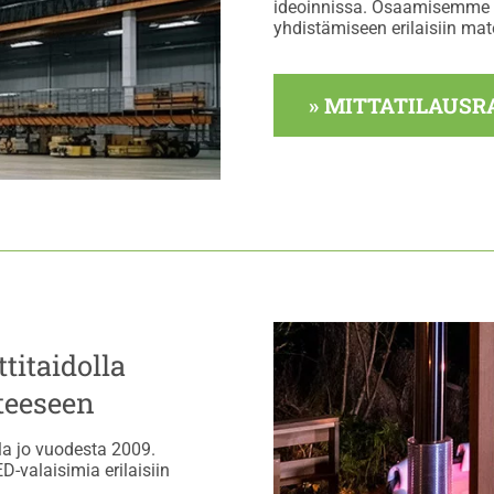
ideoinnissa. Osaamisemme k
yhdistämiseen erilaisiin mate
» MITTATILAUSR
titaidolla
teeseen
lla jo vuodesta 2009.
-valaisimia erilaisiin