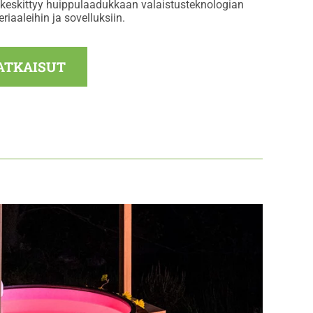
eskittyy huippulaadukkaan valaistusteknologian
riaaleihin ja sovelluksiin.
ATKAISUT