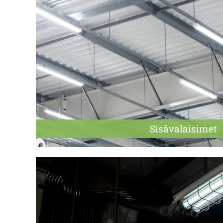
Sisä­valaisimet