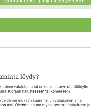
Liitäntä­laitteet ja ohjaus­komponentit
aisinta löydy?
hteen valaistusta tai onko teillä tarve räätälöidylle
oituna suoraan kalusteeseen tai koneeseen?
arpeidenne mukaan suunnitellun valaisimen aina
toon asti. Olemme apuna myös tuotesuunnittelussa ja